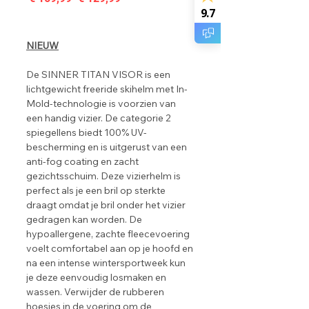
prijs
9.7
NIEUW
De SINNER TITAN VISOR is een
lichtgewicht freeride skihelm met In-
Mold-technologie is voorzien van
een handig vizier. De categorie 2
spiegellens biedt 100% UV-
bescherming en is uitgerust van een
anti-fog coating en zacht
gezichtsschuim. Deze vizierhelm is
perfect als je een bril op sterkte
draagt omdat je bril onder het vizier
gedragen kan worden. De
hypoallergene, zachte fleecevoering
voelt comfortabel aan op je hoofd en
na een intense wintersportweek kun
je deze eenvoudig losmaken en
wassen. Verwijder de rubberen
hoesjes in de voering om de