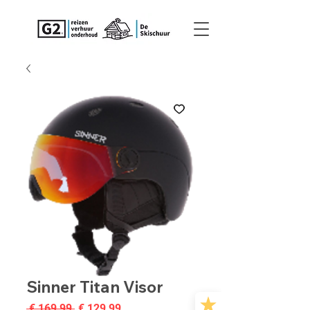
Sinner Titan Visor
Normale
Verkoopprijs
 € 169,99 
€ 129,99