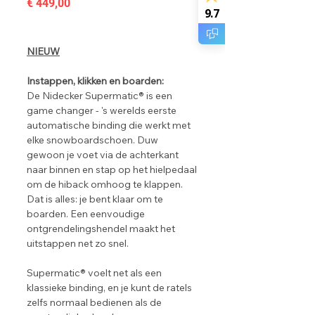
Prijs
€ 449,00
9.7
NIEUW
Instappen, klikken en boarden:
De Nidecker Supermatic® is een
game changer - 's werelds eerste
automatische binding die werkt met
elke snowboardschoen. Duw
gewoon je voet via de achterkant
naar binnen en stap op het hielpedaal
om de hiback omhoog te klappen.
Dat is alles: je bent klaar om te
boarden. Een eenvoudige
ontgrendelingshendel maakt het
uitstappen net zo snel.
Supermatic® voelt net als een
klassieke binding, en je kunt de ratels
zelfs normaal bedienen als de