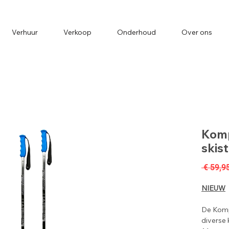
Verhuur
Verkoop
Onderhoud
Over ons
Komp
skis
 € 59,9
NIEUW
De Kompe
diverse 