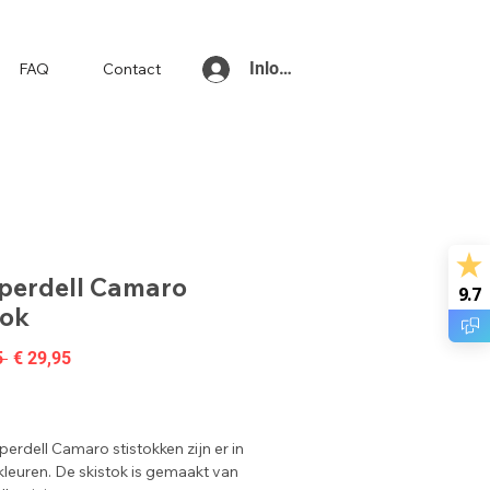
Inloggen
FAQ
Contact
erdell Camaro
9.7
tok
Normale
Verkoopprijs
5 
€ 29,95
prijs
rdell Camaro stistokken zijn er in
kleuren. De skistok is gemaakt van