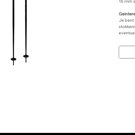
16 mm a
Geintere
Je bent
stokkeni
eventuee