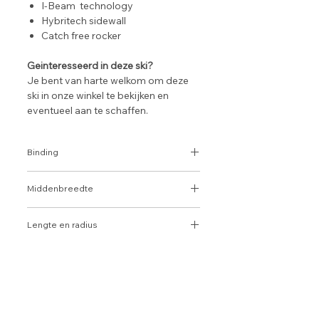
I-Beam technology
Hybritech sidewall
Catch free rocker
Geinteresseerd in deze ski?
Je bent van harte welkom om deze
ski in onze winkel te bekijken en
eventueel aan te schaffen.
Wij nemen dan uitgebreid de tijd om
je te adviseren.
Binding
Marker M2
Middenbreedte
76 mm
Lengte en radius
177 cm - R 15.7