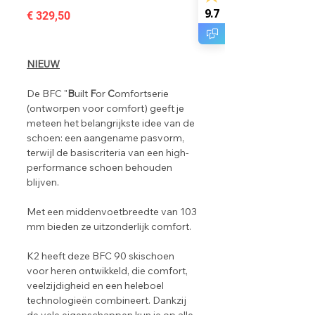
9.7
Prijs
€ 329,50
NIEUW
De BFC "
B
uilt
F
or
C
omfortserie
(ontworpen voor comfort) geeft je
meteen het belangrijkste idee van de
schoen: een aangename pasvorm,
terwijl de basiscriteria van een high-
performance
schoen behouden
blijven.
Met een middenvoetbreedte van 103
mm bieden ze uitzonderlijk comfort.
K2 heeft deze BFC 90 skischoen
voor heren ontwikkeld, die comfort,
veelzijdigheid en een heleboel
technologieën combineert. Dankzij