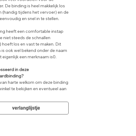
er. De binding is heel makkelijk los
 (handig tijdens het vervoer) en de
 eenvoudig en snel in te stellen.
ng heeft een comfortable instap
je niet steeds de schnallen
 hoeft los en vast te maken. Dit
 is ook wel bekend onder de naam
t eigenlijk een merknaam is0.
esseerd in deze
ardbinding?
 van harte welkom om deze binding
winkel te bekijken en eventueel aan
fen.
eren de binding voor je op je
verlanglijstje