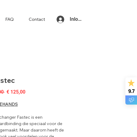
Inloggen
FAQ
Contact
astec
9.7
Normale
Verkoopprijs
00 
€ 125,00
prijs
EHANDS
changer Fastec is een
rdbinding die speciaal voor de
s gemaakt. Maar daarom heeft de
 ook veel voordelen voor de