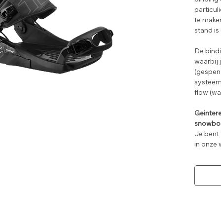
particuli
te maken
stand is
De bindi
waarbij 
(gespen)
systeem
flow (wa
Geinter
snowbo
Je bent
in onze 
te schaf
Wij mont
board.