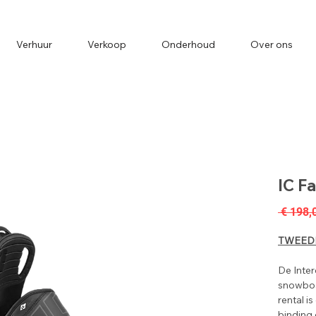
Verhuur
Verkoop
Onderhoud
Over ons
IC F
 € 198,
TWEED
De Inter
snowboa
rental i
binding