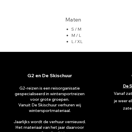
Maten
S / M
M / L
L / XL
G2 en De Skischuur
De S
G2-reizen is een reisorganisatie
Vanaf za
gespecialiseerd in wintersportreizen
voor grote groepen.
je weer e
Vanuit De Skischuur verhuren wij
zate
wintersportmateriaal.
Jaarlijks wordt de verhuur vernieuwd.
Het materiaal van het jaar daarvoor