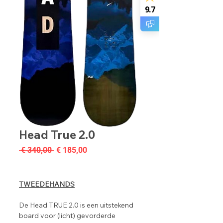
9.7
Head True 2.0
Normale
Verkoopprijs
 € 340,00 
€ 185,00
prijs
TWEEDEHANDS
De Head TRUE 2.0 is een uitstekend
board voor (licht) gevorderde