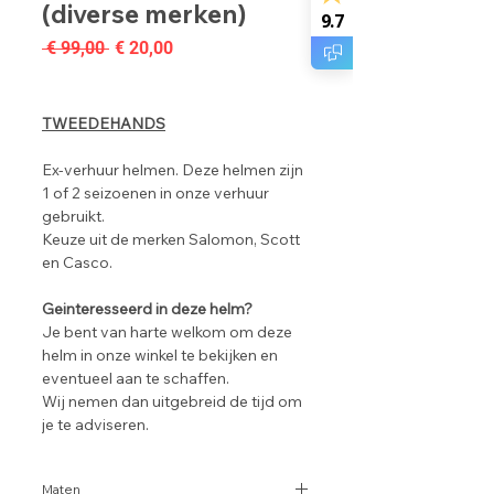
(diverse merken)
9.7
Normale
Verkoopprijs
 € 99,00 
€ 20,00
prijs
TWEEDEHANDS
Ex-verhuur helmen. Deze helmen zijn
1 of 2 seizoenen in onze verhuur
gebruikt.
Keuze uit de merken Salomon, Scott
en Casco.
Geinteresseerd in deze helm?
Je bent van harte welkom om deze
helm in onze winkel te bekijken en
eventueel aan te schaffen.
Wij nemen dan uitgebreid de tijd om
je te adviseren.
Maten