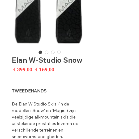
Elan W-Studio Snow
Normale
Verkoopprijs
 € 399,00 
€ 169,00
prijs
TWEEDEHANDS
De Elan W Studio Ski's (in de
modellen 'Snow' en 'Magic') zijn
veelzijdige all-mountain ski's die
uitstekende prestaties leveren op
verschillende terreinen en
sneeuwomstandigheden.