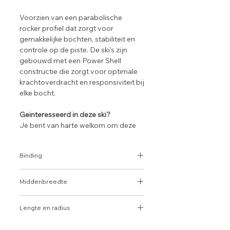
Voorzien van een parabolische
rocker profiel dat zorgt voor
gemakkelijke bochten, stabiliteit en
controle op de piste. De ski's zijn
gebouwd met een Power Shell
constructie die zorgt voor optimale
krachtoverdracht en responsiviteit bij
elke bocht.
Geinteresseerd in deze ski?
Je bent van harte welkom om deze
ski in onze winkel te bekijken en
eventueel aan te schaffen.
Binding
Wij nemen dan uitgebreid de tijd om
je te adviseren.
Elan EL 9
Middenbreedte
74 mm
Lengte en radius
152 cm - R 12.5