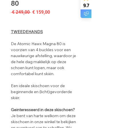
80
9.7
Normale
Verkoopprijs
 € 249,00 
€ 159,00
prijs
TWEEDEHANDS
De Atomic Hawx Magna 80 is
voorzien van 4 buckles voor een
nauwkeurige afstelling, waardoor je
de hele dag makkelijk op deze
schoen kunt lopen, maar ook
comfortabel kunt skiën.
Een ideale skischoen voor de
beginnende en (licht)gevorderde
skiër.
Geinteresseerd in deze skischoen?
Je bent van harte welkom om deze
skischoen in onze winkel te bekijken
en eventueel aan te schaffen. Wij